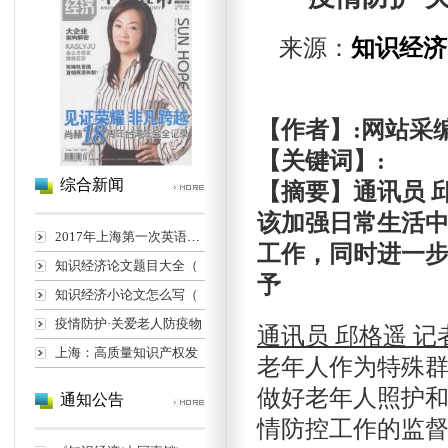
来源：
知识经济
【作者】:网站采
【关键词】:
综合新闻
【摘要】通讯员 
该加强日常生活
2017年上海第一次英语高考
工作，同时进一
知识经济论文题目大全（
予
知识经济小论文怎么写（
疫情防护·关爱老人防疫物
通讯员 邱格遥 记
上海：高质量知识产权发
老年人作为特殊
做好老年人照护
通知公告
情防控工作的监